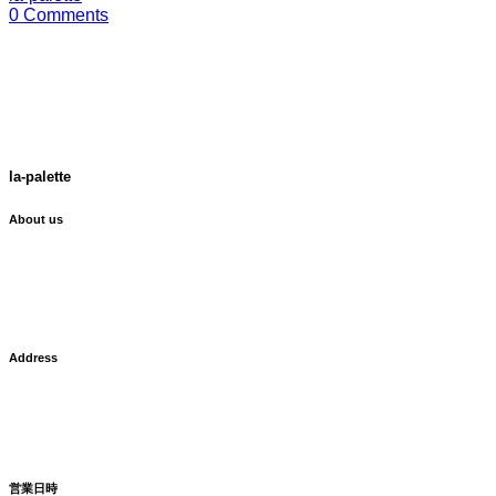
0 Comments
la-palette
About us
ラ・パレット
La Palette は、
広尾にある花屋です。
Address
東京都渋谷区広尾5-1-6
TEL: 03-3407-0972
FAX: 03-3407-0548
営業日時