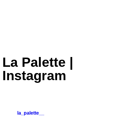
La Palette |
Instagram
la_palette__